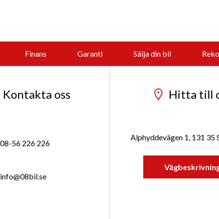
Finans
Garanti
Sälja din bil
Reko
Kontakta oss
Hitta till 
Alphyddevägen 1, 131 35
08-56 226 226
Vägbeskrivnin
info@08bil.se