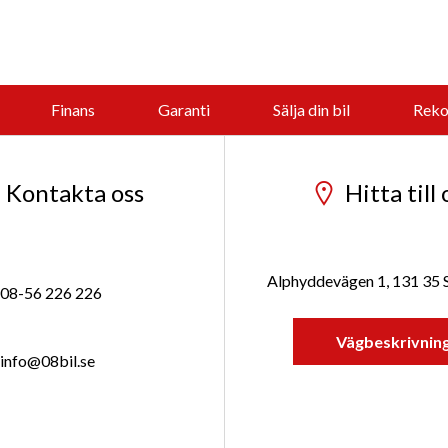
Finans
Garanti
Sälja din bil
Reko
Kontakta oss
Hitta till 
Alphyddevägen 1, 131 35
08-56 226 226
Vägbeskrivnin
info@08bil.se