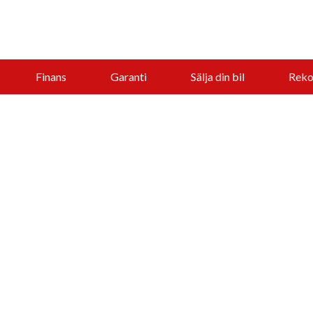
Finans
Garanti
Sälja din bil
Reko