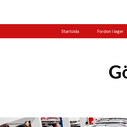
Startsida
Fordon i lager
Gö