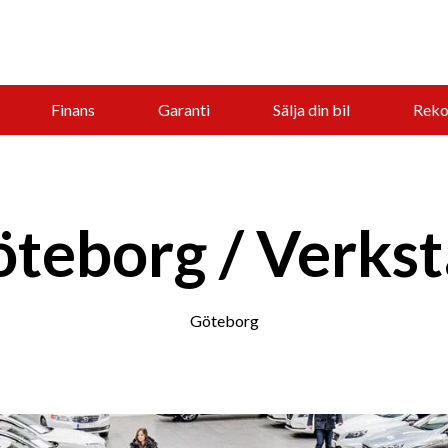
Finans
Garanti
Sälja din bil
Reko
teborg / Verks
Göteborg